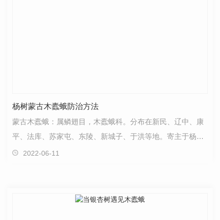
杨树蒙古木蠹蛾防治方法
蒙古木蠹蛾：属鳞翅目，木蠹蛾科。分布在新民、辽中、康
平、法库、苏家屯、东陵、新城子、于洪等地。寄主于杨、
柳、榆、槐、桦、槭等。在鲁西北盐碱地部分地区苹果…
2022-06-11