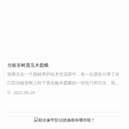
当银杏树遇见木蠹蛾
前两天在一个园林养护技术交流群中，有一位朋友分享了自
己防治银杏树上蛀干害虫榆木蠹蛾的一些技巧和方法，我个
人感觉还是比较实用的。**在这里，我就将这位朋友在…
2022-05-28