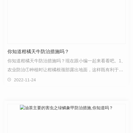
你知道柑橘天牛防治措施吗？
你知道柑橘天牛防治措施吗？现在跟小编一起来看看吧。1、
农业防治①种植时让柑橘根颈部露出地面，这样既有利于柑
橘树生长，又可减少天牛、脚腐病等的危害。②加强…
2022-11-24