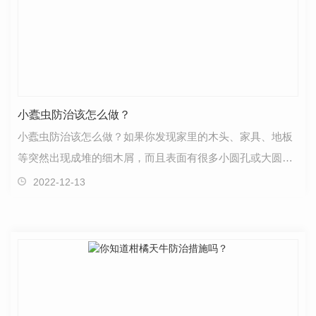
小蠹虫防治该怎么做？
小蠹虫防治该怎么做？如果你发现家里的木头、家具、地板
等突然出现成堆的细木屑，而且表面有很多小圆孔或大圆
孔，那么你的家具可能受到粉虱的侵袭或长甲虫危害。如…
2022-12-13