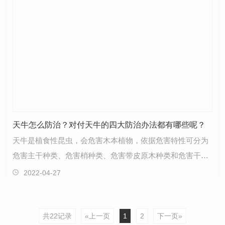
天牛怎么防治？对付天牛的四大防治办法都有哪些呢？
天牛是植食性昆虫，会危害木本植物，依据危害特性可分为
危害主干种类、危害梢种类、危害带皮原木种类和危害干材
种类，大多数天牛种类都是属于次期性害虫，只有少数…
2022-04-27
共22记录
«上一页
1
2
下一页»