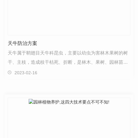
天牛防治方案
天牛属于鞘翅目天牛科昆虫，主要以幼虫为害林木果树的树
干、主枝，造成枝干枯死、折断，是林木、果树、园林苗木
的毁灭性害虫，由于其为害虫态均在林木皮下或木质部…
2023-02-16