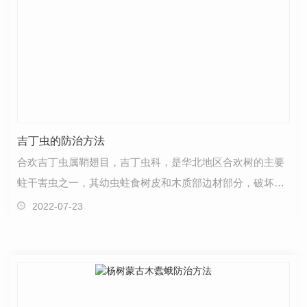
吉丁虫的防治方法
合欢吉丁虫属鞘翅目，吉丁虫科，是华北地区合欢树的主要
蛀干害虫之一，其幼虫蛀食树皮和木质部边材部分，破坏树
木输导组织，严重时造成树木枯死。成虫：体长3.5至…
2022-07-23