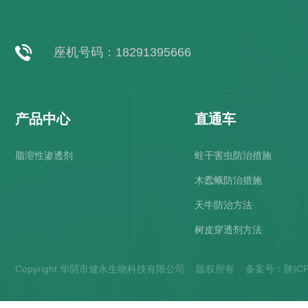
座机号码：18291395666
产品中心
直通车
脂溶性渗透剂
蛀干害虫防治措施
木蠹蛾防治措施
天牛防治方法
树皮穿透剂方法
Copyright 华阴市健永生物科技有限公司 版权所有 备案号：
陕IC