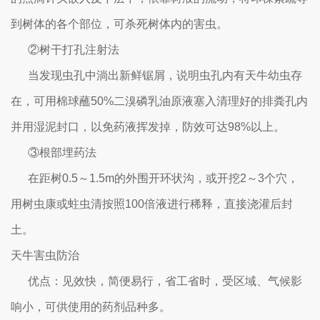
到树体的各个部位，可杀死树体内的害虫。
②树干打孔注射法
当发现虫孔中淌出新鲜锯屑，说明虫孔内有天牛幼虫存
在，可用棉球蘸50%二溴磷乳油原液塞入清理好的排粪孔内
并用湿泥封口，以免药液挥发掉，防效可达98%以上。
③根部埋药法
在距树0.5～1.5m的外围开环状沟，或开挖2～3个穴，
用树虫康或蛀虫清按照100倍液进行稀释，直接浇灌后封
土。
天牛害虫防治
优点：见效快，简便易行，省工省时，受区域、气候影
响小，可供使用的药剂品种多。