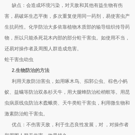
缺点：会造成环境污染，对天敌和其他有益生物有伤
害，易破坏生态平衡，多次重复使用同一药剂，易使害虫产
生抗药性。化学防治大多依靠植物木质部的输导组织传导药
物，所以只能杀死花木内部的部分蛀干害虫。如使用不当，
还易对操作者及周围人群造成危害。
蛀干害虫幼虫
2.生物防治的方法
利用天敌防治害虫，如用啄木鸟、拟郭公虫、棕色小蚂
蚁、益螨等防治双条杉天牛，用大腿蜂防治松梢螟等。用昆
虫病原线虫防治木蠹蛾类、天牛类蛀干害虫，利用微生物和
激素防治蛀干害虫。
优点：不伤害天敌，利于生态良性发展，对 ，对操作者