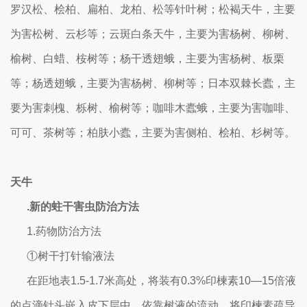
罗汉松、桧柏、扁柏、龙柏、松等针叶树；松褐天牛，主要
为害松树、云杉等；云斑白条天牛，主要为害杨树、柳树、
榆树、白蜡、桉树等；杨干透翅蛾，主要为害杨树、板栗
等；杨透翅蛾，主要为害杨树、柳树等；日本双棘长蠹，主
要为害刺槐、栎树、榆树等；咖啡木蠹蛾，主要为害咖啡、
可可、茶树等；柏肤小蠹，主要为害侧柏、桧柏、杉树等。
天牛
.新的蛀干害虫防治方法
1.药物防治方法
①树干打针输液法
在距地表1.5-1.7米高处，将装有0.3%印楝素10—15倍液
的点滴针头嵌入皮下层中，依靠树液的流动，将印楝素疏导