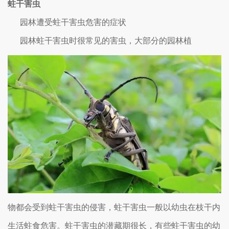
蛀干害虫
园林遭受蛀干害虫危害的症状
园林蛀干害虫时很常见的害虫，大部分的园林植
物都会受到蛀干害虫的侵害，蛀干害虫一般以幼虫在枝干内
生活蛀食危害。蛀干害虫的潜藏期很长，有些蛀干害虫的幼