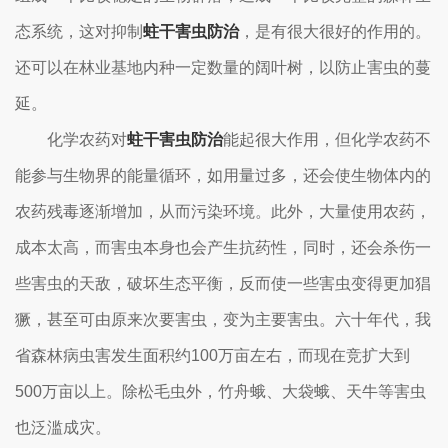
态系统，这对抑制
蛀干害虫防治
，是有很大很好的作用的。
还可以在林业基地内种一定数量的阔叶树，以防止害虫的蔓
延。
化学农药对
蛀干害虫防治
能起很大作用，但化学农药不
能参与生物界的能量循环，如用量过多，还会使生物体内的
农药残毒逐渐增加，从而污染环境。此外，大量使用农药，
成本太高，而害虫本身也会产生抗药性，同时，还会杀伤一
些害虫的天敌，破坏生态平衡，反而使一些害虫变得更加猖
獗，甚至可由原来次要害虫，变为主要害虫。六十年代，我
省森林病虫害发生面积约100万亩左右，而现在竞扩大到
500万亩以上。除松毛虫外，竹舟蛾、大袋蛾、天牛等害虫
也泛滥成灾。