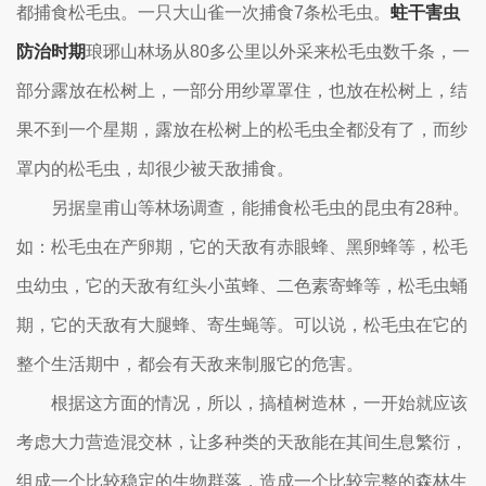
都捕食松毛虫。一只大山雀一次捕食7条松毛虫。
蛀干害虫
防治时期
琅琊山林场从80多公里以外采来松毛虫数千条，一
部分露放在松树上，一部分用纱罩罩住，也放在松树上，结
果不到一个星期，露放在松树上的松毛虫全都没有了，而纱
罩内的松毛虫，却很少被天敌捕食。
另据皇甫山等林场调查，能捕食松毛虫的昆虫有28种。
如：松毛虫在产卵期，它的天敌有赤眼蜂、黑卵蜂等，松毛
虫幼虫，它的天敌有红头小茧蜂、二色素寄蜂等，松毛虫蛹
期，它的天敌有大腿蜂、寄生蝇等。可以说，松毛虫在它的
整个生活期中，都会有天敌来制服它的危害。
根据这方面的情况，所以，搞植树造林，一开始就应该
考虑大力营造混交林，让多种类的天敌能在其间生息繁衍，
组成一个比较稳定的生物群落，造成一个比较完整的森林生